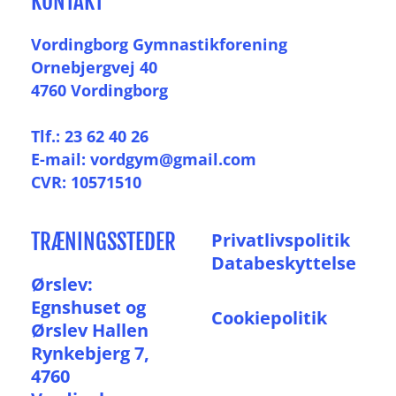
KONTAKT
Vordingborg Gymnastikforening
Ornebjergvej 40
4760 Vordingborg
Tlf.: 23 62 40 26
E-mail: vordgym@gmail.com
CVR: 10571510
TRÆNINGSSTEDER
P
rivatlivspolitik
Databeskyttelse
Ørslev:
Egnshuset og
Cookiepolitik
Ørslev Hallen
Rynkebjerg 7,
4760