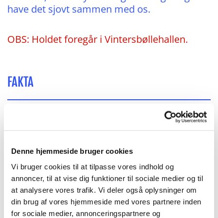
have det sjovt sammen med os.
OBS: Holdet foregår i Vintersbøllehallen.
FAKTA
Holdtype:
Børne- og juniorhold
Alder:
4-5 år
Tid og sted:
Mandag kl. 16.30 - 17.30 i
Denne hjemmeside bruger cookies
Vintersbøllehallen
Vi bruger cookies til at tilpasse vores indhold og
Sæson:
31. august 2026 - 5. april 2027
annoncer, til at vise dig funktioner til sociale medier og til
Instruktør:
XXX
at analysere vores trafik. Vi deler også oplysninger om
din brug af vores hjemmeside med vores partnere inden
for sociale medier, annonceringspartnere og