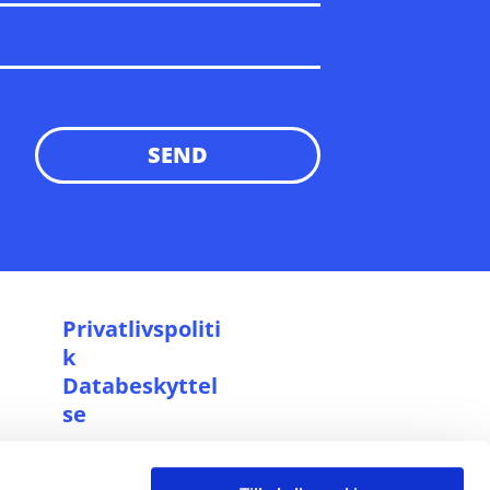
P
rivatlivspoliti
k
Databeskyttel
se
Cookiepolitik