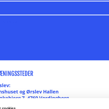
Ha' en god dag
ÆNINGSSTEDER
slev:
nshuset og Ørslev Hallen
nkebjerg 7, 4760 Vordingborg
 cookies