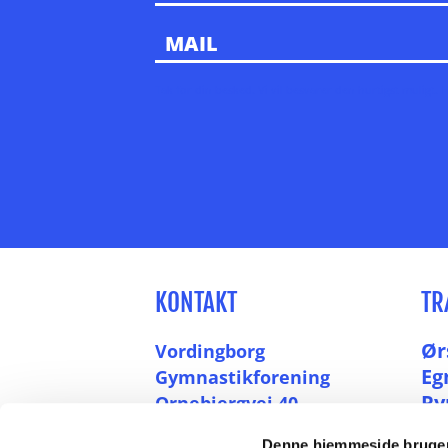
Tak for din besked. Vi vil besvarer den hurtigst muligt. 
KONTAKT
TR
Ør
Vordingborg
Eg
Gymnastikforening
Ry
Ornebjergvej 40
4760 Vordingborg
Denne hjemmeside bruger