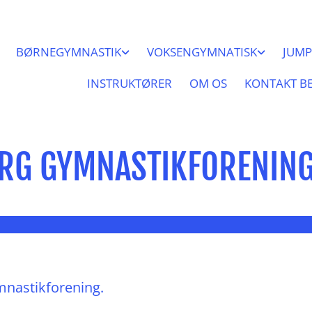
BØRNEGYMNASTIK
VOKSENGYMNATISK
JUMP
INSTRUKTØRER
OM OS
KONTAKT B
RG GYMNASTIKFORENIN
nastikforening.