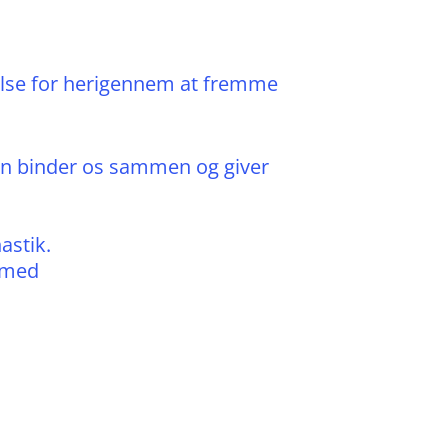
else for herigennem at fremme
ken binder os sammen og giver
astik.
e med