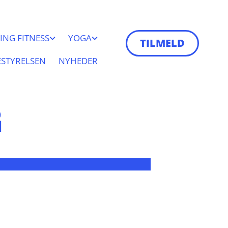
ING FITNESS
YOGA
TILMELD
ESTYRELSEN
NYHEDER
G