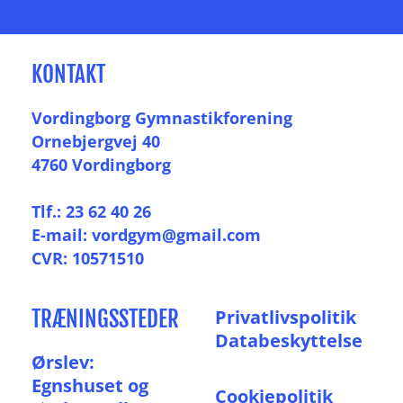
KONTAKT
Vordingborg Gymnastikforening
Ornebjergvej 40
4760 Vordingborg
Tlf.: 23 62 40 26
E-mail: vordgym@gmail.com
CVR: 10571510
TRÆNINGSSTEDER
P
rivatlivspolitik
Databeskyttelse
Ørslev:
Egnshuset og
Cookiepolitik