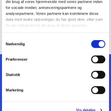
din brug af vores hjemmeside med vores partnere inden
SOMMER SPRINGFYRERNE 4.-9. KLASSE -
for sociale medier, annonceringspartnere og
ONSDAG I SPRINGBOXEN
analysepartnere. Vores partnere kan kombinere disse
data med andre oplysninger, du har givet dem, eller som
de har indsamlet fra din brug af deres tjenester.
Samtykkevalg
Nødvendig
Præferencer
HAR DU SPØRGSMÅL?
Statistik
Marketing
Skriv hvis der er noget, du er i tvivl om eller
har spørgsmål om tilmelding,
aldersgrupper, niveauer, eller hvad det end
Vis detaljer