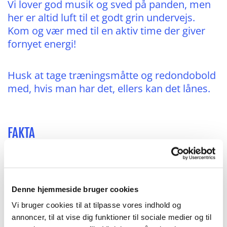
Vi lover god musik og sved på panden, men
her er altid luft til et godt grin undervejs.
Kom og vær med til en aktiv time der giver
fornyet energi!
Husk at tage træningsmåtte og redondobold
med, hvis man har det, ellers kan det lånes.
FAKTA
Holdtype:
Voksenhold
Alder:
Alle kan deltage
Denne hjemmeside bruger cookies
Tid og sted:
Tirsdag kl. 10.00 - 11.00 i DGI
Vi bruger cookies til at tilpasse vores indhold og
Huset
annoncer, til at vise dig funktioner til sociale medier og til