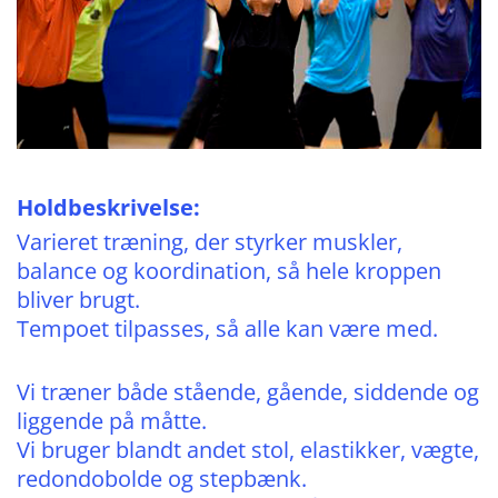
Holdbeskrivelse:
Varieret træning, der styrker muskler,
balance og koordination, så hele kroppen
bliver brugt.
Tempoet tilpasses, så alle kan være med.
Vi træner både stående, gående, siddende og
liggende på måtte.
Vi bruger blandt andet stol, elastikker, vægte,
redondobolde og stepbænk.