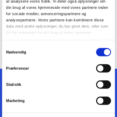
Sæson:
1. september 2026 - 5. april 2027
at analysere vores trafik. Vi deler også oplysninger om
din brug af vores hjemmeside med vores partnere inden
Instruktør:
Dorthe Gregersen, tlf. 30 62 64
for sociale medier, annonceringspartnere og
01
analysepartnere. Vores partnere kan kombinere disse
data med andre oplysninger, du har givet dem, eller som
Kontigent:
700 kr.
de har indsamlet fra din brug af deres tjenester.
Samtykkevalg
TILMELD
Nødvendig
Præferencer
Statistik
HAR DU SPØRGSMÅL?
Marketing
Skriv hvis der er noget, du er i tvivl om eller
har spørgsmål om tilmelding,