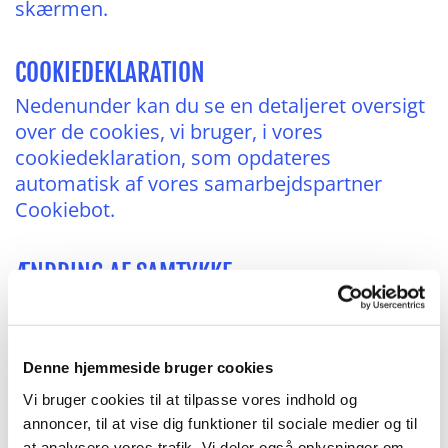
skærmen.
COOKIEDEKLARATION
Nedenunder kan du se en detaljeret oversigt
over de cookies, vi bruger, i vores
cookiedeklaration, som opdateres
automatisk af vores samarbejdspartner
Cookiebot.
ÆNDRING AF SAMTYKKE
Du kan til enhver tid ændre eller trække dit
samtykke tilbage ved at klikke på det lille
ikon nederst i venstre hjørne af skærmen.
Denne hjemmeside bruger cookies
Her kan du også se og administrere dine
Vi bruger cookies til at tilpasse vores indhold og
cookieindstillinger.
annoncer, til at vise dig funktioner til sociale medier og til
at analysere vores trafik. Vi deler også oplysninger om