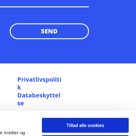
P
rivatlivspoliti
k
Databeskyttel
se
Cookiepolitik
Tillad alle cookies
ale medier og
xen