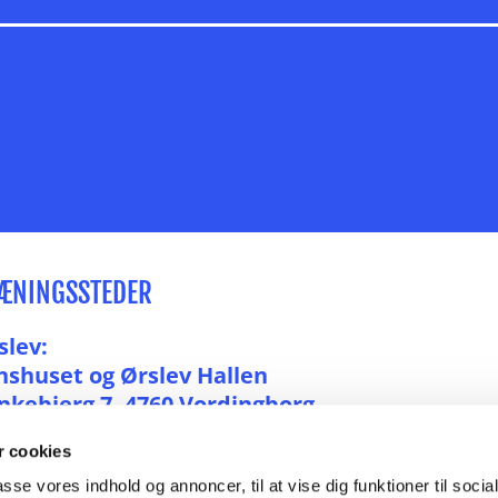
Ha' en god dag
ÆNINGSSTEDER
slev:
nshuset og Ørslev Hallen
nkebjerg 7, 4760 Vordingborg
 cookies
rdingborg:
passe vores indhold og annoncer, til at vise dig funktioner til soci
I Huset Vordingborg og Møns Bank Springbo