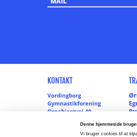
Tak for din besked. Vi vil besvarer den hurtigst muligt. 
KONTAKT
TR
Ør
Vordingborg
Eg
Gymnastikforening
Ry
Ornebjergvej 40
4760 Vordingborg
Denne hjemmeside bruger
Vo
Vi bruger cookies til at til
Tlf.: 23 62 40 26
DG