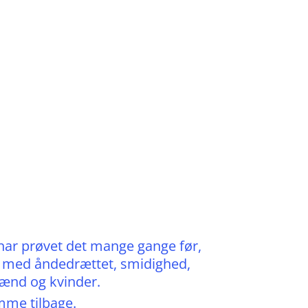
 har prøvet det mange gange før,
jder med åndedrættet, smidighed,
mænd og kvinder.
omme tilbage.