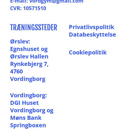
E-mail: vordgym@gmail.com
CVR: 10571510
TRÆNINGSSTEDER
P
rivatlivspolitik
Databeskyttelse
Ørslev:
Egnshuset og
Cookiepolitik
Ørslev Hallen
Rynkebjerg 7,
4760
Vordingborg
Vordingborg:
DGI Huset
Vordingborg og
Møns Bank
Springboxen