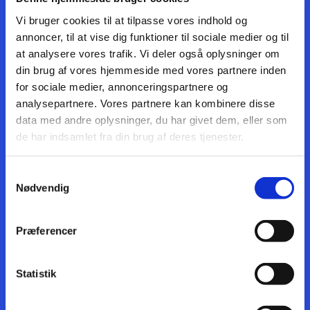
HAR DU SPØRGSMÅL?
Vi bruger cookies til at tilpasse vores indhold og
annoncer, til at vise dig funktioner til sociale medier og til
at analysere vores trafik. Vi deler også oplysninger om
din brug af vores hjemmeside med vores partnere inden
Skriv hvis der er noget, du er i tvivl om eller
for sociale medier, annonceringspartnere og
har spørgsmål om tilmelding,
analysepartnere. Vores partnere kan kombinere disse
aldersgrupper, niveauer, eller hvad det end
data med andre oplysninger, du har givet dem, eller som
måtte være. Du er også velkommen til at
de har indsamlet fra din brug af deres tjenester.
ringe på tlf. 23 62 40 26.
Samtykkevalg
Nødvendig
Præferencer
Statistik