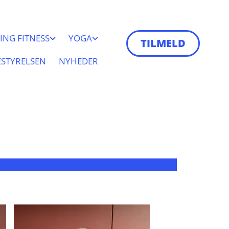
ING FITNESS
YOGA
TILMELD
ESTYRELSEN
NYHEDER