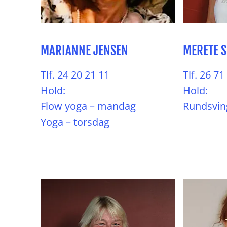
MARIANNE JENSEN
MERETE 
Tlf. 24 20 21 11
Tlf. 26 71
Hold:
Hold:
Flow yoga – mandag
Rundsving
Yoga – torsdag