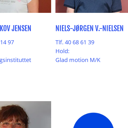
SKOV JENSEN
NIELS-JØRGEN V.-NIELSEN
 14 97
Tlf. 40 68 61 39
Hold:
sinstituttet
Glad motion M/K