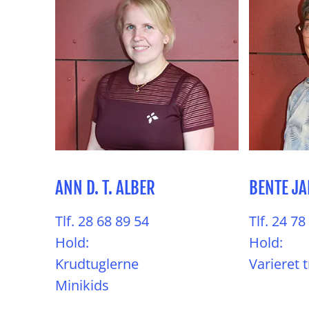
ANN D. T. ALBER
BENTE J
Tlf. 28 68 89 54
Tlf. 24 78
Hold:
Hold:
Krudtuglerne
Varieret 
Minikids