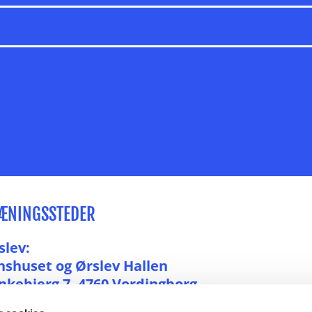
Ha' en god dag
ÆNINGSSTEDER
slev:
nshuset og Ørslev Hallen
nkebjerg 7, 4760 Vordingborg