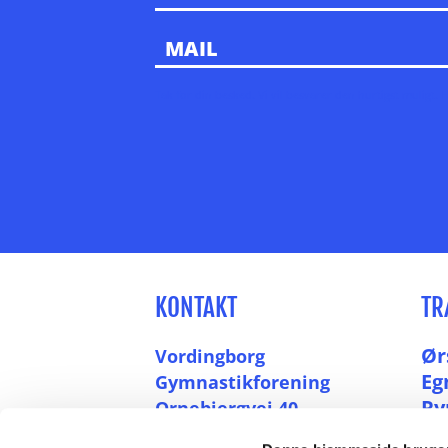
Tak for din besked. Vi vil besvarer den hurtigst muligt. 
KONTAKT
TR
Ør
Vordingborg
Eg
Gymnastikforening
Ry
Ornebjergvej 40
4760 Vordingborg