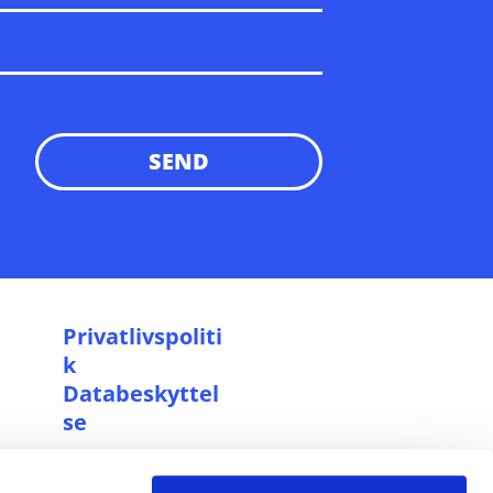
P
rivatlivspoliti
k
Databeskyttel
se
Cookiepolitik