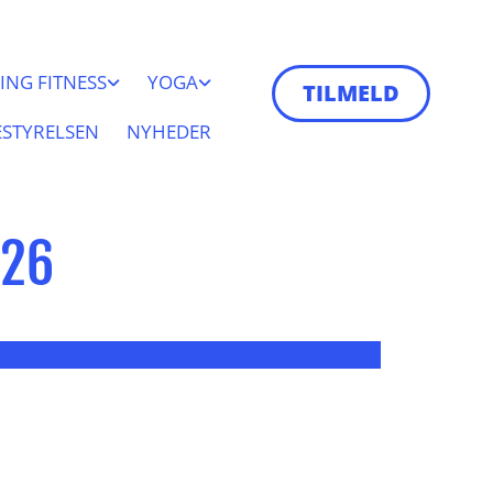
ING FITNESS
YOGA
TILMELD
ESTYRELSEN
NYHEDER
026